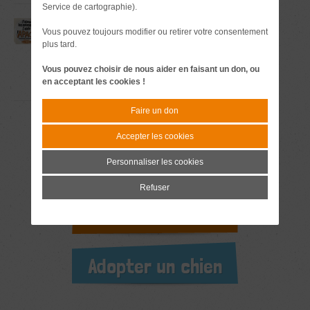
Service de cartographie).
Autocollants
1,50 €
Vous pouvez toujours modifier ou retirer votre consentement
plus tard.
Vous pouvez choisir de nous aider en faisant un don, ou
+ 0,5€ si envoyé par courrier
en acceptant les cookies !
Faire un don
Accepter les cookies
Adopter un chat
Personnaliser les cookies
Refuser
Nous aider
Adopter un chien