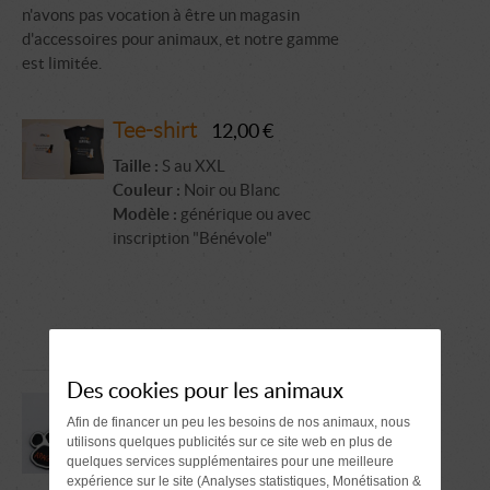
n'avons pas vocation à être un magasin
d'accessoires pour animaux, et notre gamme
est limitée.
Tee-shirt
12,00 €
Taille :
S au XXL
Couleur :
Noir ou Blanc
Modèle :
générique ou avec
inscription "Bénévole"
Des cookies pour les animaux
Porte-clés
2,00 €
Afin de financer un peu les besoins de nos animaux, nous
+ 0,5€ si envoi par courrier
utilisons quelques publicités sur ce site web en plus de
quelques services supplémentaires pour une meilleure
expérience sur le site (Analyses statistiques, Monétisation &