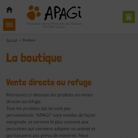
Aller
Aller
Aller
à
au
au
la
contenu
pied
navigation
de
Association pour la Protection des Animaux
Grenoble et Isère
page
Accueil
»
Boutique
La boutique
Vente directe au refuge
Retrouvez ci-dessous les produits en vente
directe au refuge.
Tous les produits qui ne sont pas
personnalisés "APAGI" sont vendus de façon
marginale, et servent le plus souvent aux
personnes qui viennent adopter un animal et
qui n'avaient pas prévu de matériel. Nous