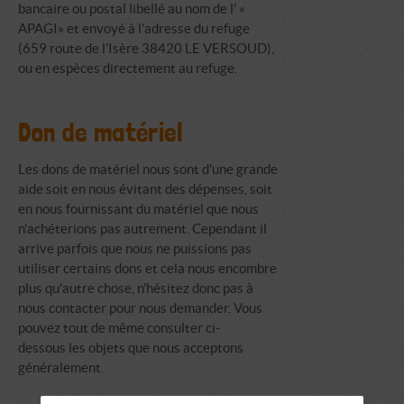
bancaire ou postal libellé au nom de l' «
APAGI» et envoyé à l'adresse du refuge
(659 route de l'Isère 38420 LE VERSOUD),
ou en espèces directement au refuge.
Don de matériel
Les dons de matériel nous sont d'une grande
aide soit en nous évitant des dépenses, soit
en nous fournissant du matériel que nous
n'achéterions pas autrement. Cependant il
arrive parfois que nous ne puissions pas
utiliser certains dons et cela nous encombre
plus qu'autre chose, n'hésitez donc pas à
nous contacter pour nous demander. Vous
pouvez tout de même consulter ci-
dessous les objets que nous acceptons
généralement.