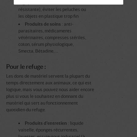
rugby en cuir ou autre matière
résistante), éviter les peluches ou
les objets en plastique trop fin
Produits de soins
: anti-
parasitaires, médicaments
vétérinaires, compresses stériles,
coton, sérum physiologique,
Smecta, Bétadine, ...
Pour le refuge :
Les dons de matériel servent la plupart du
temps directement aux animaux, ce qui est
logique, mais vous pouvez nous aider encore
plus si vous le souhaitez en donnant du
matériel qui sert au fonctionnement
quotidien du refuge.
Produits d'entretien
: liquide
vaiselle, éponges récurrentes,
lavettes, essuie-tout industriel (à