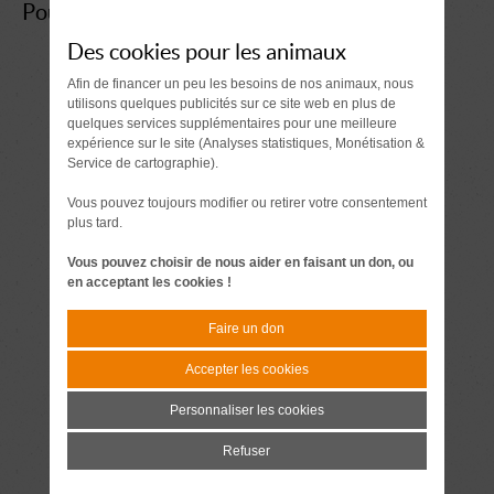
Pour les animaux :
Nourriture
: croquettes,
Des cookies pour les animaux
friandises pour chiens
Afin de financer un peu les besoins de nos animaux, nous
Couvertures
: si possible
utilisons quelques publicités sur ce site web en plus de
coupées en 2 ou 3 (pas de couettes,
quelques services supplémentaires pour une meilleure
expérience sur le site (Analyses statistiques, Monétisation &
pas d'édredons, pas de tissu à
Service de cartographie).
fibres, pas de tissus troués type
tricots), vous pouvez également en
Vous pouvez toujours modifier ou retirer votre consentement
donner à la fourrière qui se trouve
plus tard.
juste à côté du refuge
Vous pouvez choisir de nous aider en faisant un don, ou
Serviettes
de toilette, gants de
en acceptant les cookies !
toilette, torchons, tapis de sol
Paniers et corbeille
: de toute
Faire un don
taille, de préférence en plastique
Accepter les cookies
Accessoires
: colliers, laisses
(sauf enrouleurs), harnais,
Personnaliser les cookies
muselières, ...
Refuser
Jouets pour chiens
: jouets,
noeuds, balles, ballons (type foot ou