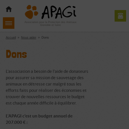
Aller
Aller
Aller
à
au
au
la
contenu
pied
navigation
de
Association pour la Protection des Animaux
Grenoble et Isère
page
Accueil
»
Nous aider
»
Dons
Dons
L'association a besoin de l'aide de donateurs
pour assurer sa mission de sauvetage des
animaux en détresse car malgré tous les
efforts faits pour réaliser des économies et
trouver de nouvelles ressources le budget
est chaque année difficile à équilibrer.
L'APAGI c'est un budget annuel de
207.000 € :