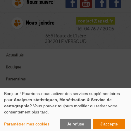
Nous suivre
contact@apagi.fr
Nous joindre
Tél. 04 76 77 20 06
659 Route de L'Isère
38420 LE VERSOUD
Actualités
Boutique
Partenaires
Autres associations
Bonjour ! Pourrions-nous activer des services supplémentaires
pour
Analyses statistiques, Monétisation & Service de
Infos utiles
cartographie
? Vous pouvez toujours modifier ou retirer votre
consentement plus tard.
Mentions légales
Paramétrer mes cookies
Je refuse
J'accepte
Gérer vos cookies