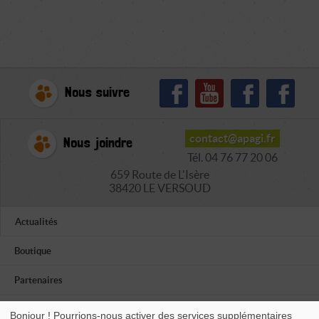
Nous suivre
contact@apagi.fr
Nous joindre
Tél. 04 76 77 20 06
659 Route de L'Isère
38420 LE VERSOUD
Actualités
Boutique
Partenaires
Autres associations
Bonjour ! Pourrions-nous activer des services supplémentaires