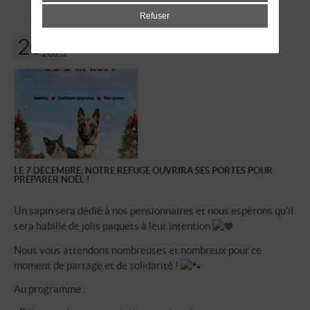
Refuser
Noël au refuge !
20
NOV.
2025
LE 7 DÉCEMBRE, NOTRE REFUGE OUVRIRA SES PORTES POUR
PRÉPARER NOËL !
Un sapin sera dédié à nos pensionnaires et nous espérons qu'il
sera habillé de jolis paquets à leur intention
Nous vous attendons nombreuses et nombreux pour ce
moment de partage et de solidarité !
Au programme :