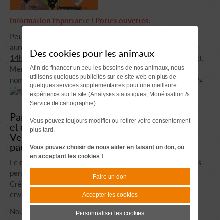
Information importante ! Portes ouvertes:
Petit changement concernant nos portes ouvertes: elles
auront finalement lieu
uniquement le dimanche 15/02, de
Des cookies pour les animaux
14h à 17h
(et non sur deux jours comme prévu initialement).
Afin de financer un peu les besoins de nos animaux, nous
Merci de votre compréhension et on espère vous voir
utilisons quelques publicités sur ce site web en plus de
nombreux dimanche pour rencontrer nos pensionnaires
quelques services supplémentaires pour une meilleure
expérience sur le site (Analyses statistiques, Monétisation &
Service de cartographie).
Parce qu'ils méritent tous d'être aimés
Vous pouvez toujours modifier ou retirer votre consentement
et qu'ils ont tant à donner...
plus tard.
Venez les rencontrer et profiter d'une
pause sucrée au refuge !
Vous pouvez choisir de nous aider en faisant un don, ou
en acceptant les cookies !
Le
dimanche 15 février
, de 14h à 17h, venez rencontrer nos
pensionnaires autour de la St Valentin:
Faire un don
Crêpes, bugnes, gaufres, cidre, chocolat chaud et stand
enveloppes gagnantes.
Accepter les cookies
Nous vous attendons nombreux !
Personnaliser les cookies