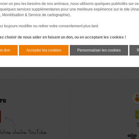
ancer un peu les besoins de nos animaux, nous utilisons quelques publicités sur ce
 quelques services supplémentaires pour une meilleure expérience sur le site (Ana
l pour nos pensionnaires les plus anciens. Vous pouvez parrainer de l
s, Monétisation & Service de cartographie).
€/mois par pensionnaire
 toujours modifier ou retirer votre consentement plus tard.
z choisir de nous aider en faisant un don, ou en acceptant les cookies !
un don
Accepter les cookies
Personnaliser les cookies
R
re
T
Notre chaîne YouTube