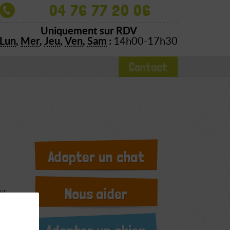
04 76 77 20 06
Uniquement sur RDV
Lun
,
Mer
,
Jeu
,
Ven
,
Sam
:
14h00-17h30
Contact
Adopter un chat
Nous aider
sur