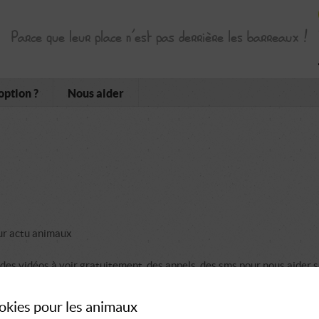
Parce que leur place n’est pas derrière les barreaux !
option ?
Nous aider
ur actu animaux
, des vidéos à voir gratuitement, des appels, des sms pour nous aider 
animaux.com/associations/view/assoc-pour-la-protection-des-
okies pour les animaux