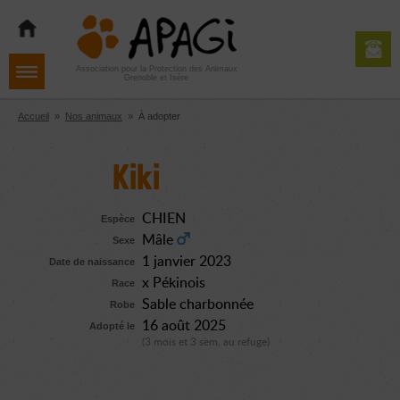
Aller
Aller
Aller
à
au
au
la
contenu
pied
navigation
de
Association pour la Protection des Animaux
Grenoble et Isère
page
Accueil
»
Nos animaux
»
À adopter
Kiki
CHIEN
Espèce
Mâle
Sexe
1 janvier 2023
Date de naissance
x Pékinois
Race
Sable charbonnée
Robe
16 août 2025
Adopté le
(3 mois et 3 sem. au refuge)