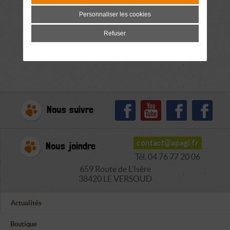
Personnaliser les cookies
Refuser
Nous suivre
contact@apagi.fr
Nous joindre
Tél. 04 76 77 20 06
659 Route de L'Isère
38420 LE VERSOUD
Actualités
Boutique