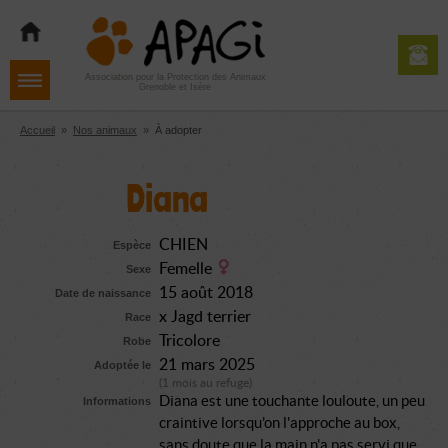
Aller
Aller
Aller
à
au
au
la
contenu
pied
navigation
de
Association pour la Protection des Animaux
Grenoble et Isère
page
Accueil
»
Nos animaux
»
À adopter
Diana
CHIEN
Espèce
Femelle
Sexe
15 août 2018
Date de naissance
x Jagd terrier
Race
Tricolore
Robe
21 mars 2025
Adoptée le
(1 mois au refuge)
Diana est une touchante louloute, un peu
Informations
craintive lorsqu'on l'approche au box,
sans doute que la main n'a pas servi que