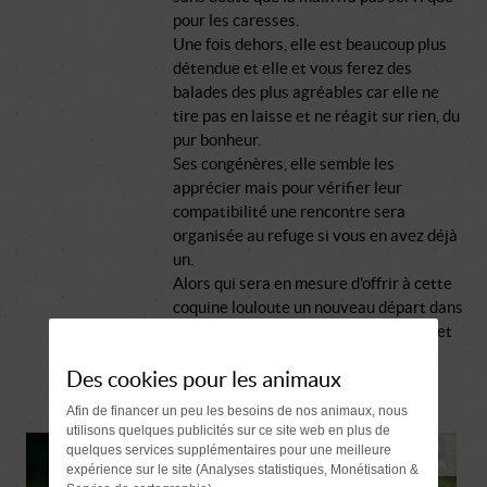
pour les caresses.
Une fois dehors, elle est beaucoup plus
détendue et elle et vous ferez des
balades des plus agréables car elle ne
tire pas en laisse et ne réagit sur rien, du
pur bonheur.
Ses congénères, elle semble les
apprécier mais pour vérifier leur
compatibilité une rencontre sera
organisée au refuge si vous en avez déjà
un.
Alors qui sera en mesure d'offrir à cette
coquine louloute un nouveau départ dans
une famille où les balades, le partage et
l'amour seront omniprésents ?
Des cookies pour les animaux
Afin de financer un peu les besoins de nos animaux, nous
utilisons quelques publicités sur ce site web en plus de
quelques services supplémentaires pour une meilleure
expérience sur le site (Analyses statistiques, Monétisation &