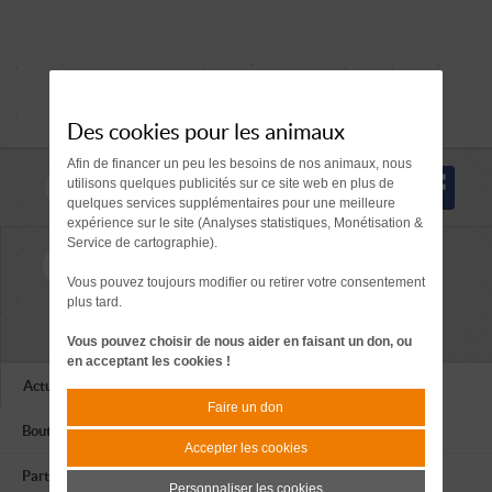
Des cookies pour les animaux
Afin de financer un peu les besoins de nos animaux, nous
Nous suivre
utilisons quelques publicités sur ce site web en plus de
quelques services supplémentaires pour une meilleure
expérience sur le site (Analyses statistiques, Monétisation &
Service de cartographie).
contact@apagi.fr
Nous joindre
Vous pouvez toujours modifier ou retirer votre consentement
Tél. 04 76 77 20 06
plus tard.
659 Route de L'Isère
38420 LE VERSOUD
Vous pouvez choisir de nous aider en faisant un don, ou
en acceptant les cookies !
Actualités
Faire un don
Boutique
Accepter les cookies
Partenaires
Personnaliser les cookies