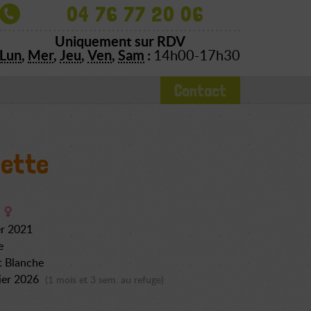
04 76 77 20 06
Uniquement sur RDV
Lun
,
Mer
,
Jeu
,
Ven
,
Sam
:
14h00-17h30
Contact
ette
er 2021
e
t Blanche
ier 2026
(1 mois et 3 sem. au refuge)