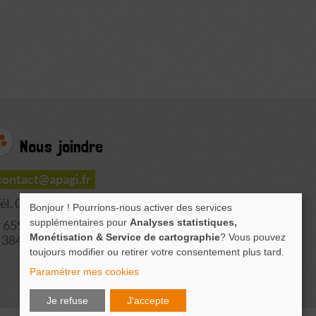
Nous joindre
contact@apagi.fr
él. 04 76 77 20 06
Bonjour ! Pourrions-nous activer des services
supplémentaires pour
Analyses statistiques,
659 Route de L'Isère
Monétisation & Service de cartographie
? Vous pouvez
38420 LE VERSOUD
toujours modifier ou retirer votre consentement plus tard.
Paramétrer mes cookies
Je refuse
J'accepte