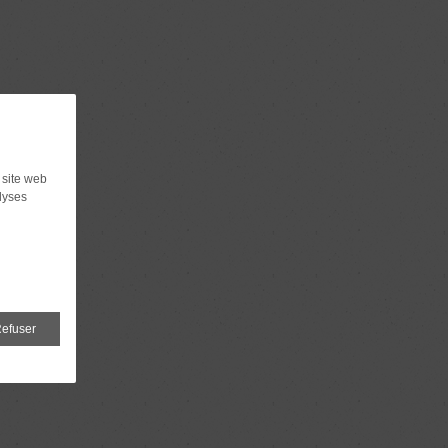
 site web
lyses
efuser