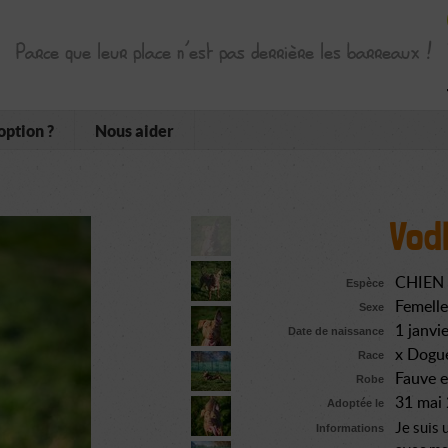
Parce que leur place n’est pas derrière les barreaux !
option ?
Nous aider
Vod
CHIEN
Espèce
Femelle
Sexe
1 janvi
Date de naissance
x Dogu
Race
Fauve e
Robe
31 mai
Adoptée le
Je suis 
Informations