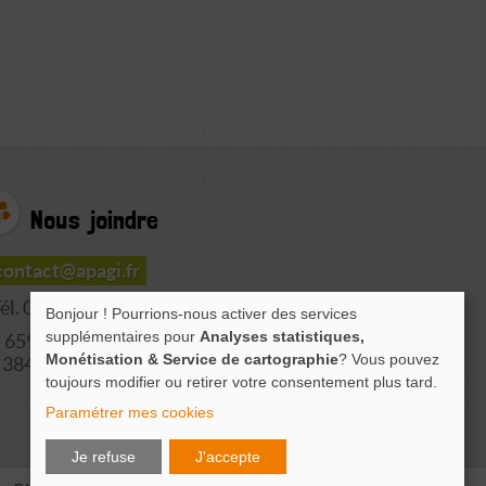
Nous joindre
contact@apagi.fr
él. 04 76 77 20 06
Bonjour ! Pourrions-nous activer des services
supplémentaires pour
Analyses statistiques,
659 Route de L'Isère
Monétisation & Service de cartographie
? Vous pouvez
38420 LE VERSOUD
toujours modifier ou retirer votre consentement plus tard.
Paramétrer mes cookies
Je refuse
J'accepte