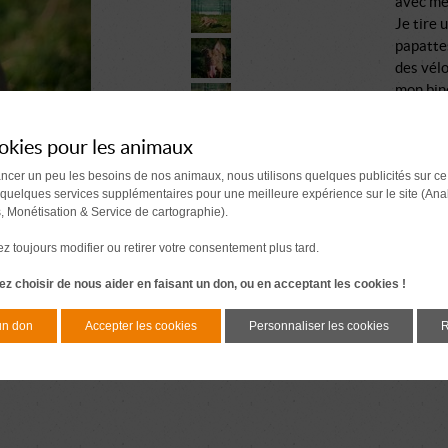
avec me
Je tire 
papattes
des vélo
mon bin
J'ai que
les huma
okies pour les animaux
d'affect
ancer un peu les besoins de nos animaux, nous utilisons quelques publicités sur ce
sur le do
 quelques services supplémentaires pour une meilleure expérience sur le site (Ana
J'espère
s, Monétisation & Service de cartographie).
rencontr
 toujours modifier ou retirer votre consentement plus tard.
z choisir de nous aider en faisant un don, ou en acceptant les cookies !
un don
Accepter les cookies
Personnaliser les cookies
R