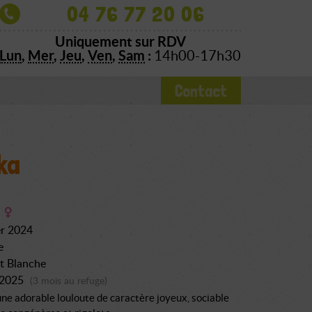
04 76 77 20 06
Uniquement sur RDV
Lun
,
Mer
,
Jeu
,
Ven
,
Sam
:
14h00-17h30
Contact
ka
er 2024
e
t Blanche
 2025
(3 mois au refuge)
une adorable louloute de caractère joyeux, sociable