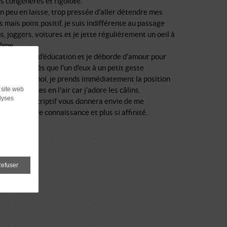
s congénères et rigolote.
un peu en laisse, trop pressée d'aller détendre mes
 mais point positif, je suis indifférente au passage
s, joggers, voitures et je jette régulièrement un oeil à
ôme.
lques bases d'éducation et je déborde d'amour pour
ins, alors dès que l'un d'eux à un petit geste
ion envers moi, je prends immédiatement la position
 site web
s, les 4 pattes en l'air car j'adore les câlins.
lyses
 que ce descriptif vous donnera envie de me
er pour faire connaissance et plus si affinité.
efuser