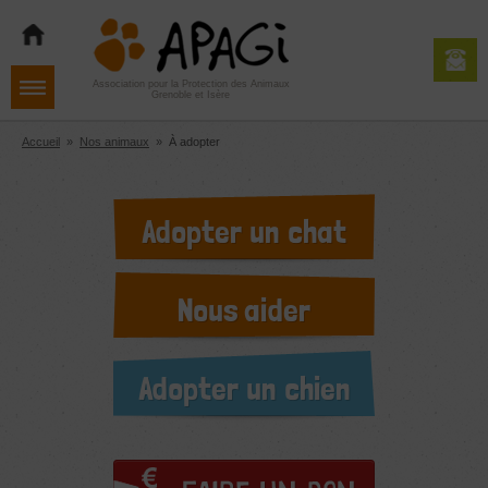
Aller
Aller
Aller
à
au
au
la
contenu
pied
navigation
de
Association pour la Protection des Animaux
Grenoble et Isère
page
Accueil
»
Nos animaux
»
À adopter
Adopter un chat
Nous aider
Adopter un chien