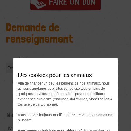
Demande de
renseignement
Titre :
Des cookies pour les animaux
Prénom
Afin de financer un peu les besoins de nos animaux, nous
utilisons quelques publicités sur ce site web en plus de
NOM :
quelques services supplémentaires pour une meilleure
expérience sur le site (Analyses statistiques, Monétisation &
Email :
Service de cartographie).
Téléphone :
Vous pouvez toujours modifier ou retirer votre consentement
plus tard.
Message :
Vous pouvez choisir de nous aider en faisant un don, ou