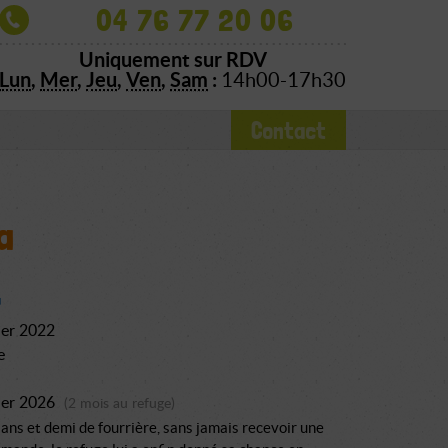
04 76 77 20 06
Uniquement sur RDV
Lun
,
Mer
,
Jeu
,
Ven
,
Sam
:
14h00-17h30
Contact
a
ier 2022
e
ier 2026
(2 mois au refuge)
ans et demi de fourrière, sans jamais recevoir une