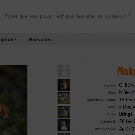
Parce que leur place n’est pas derrière les barreaux !
option ?
Nous aider
Mok
CHIEN
Espèce
Mâle
Sexe
19 févr
Date de naissance
x Dogu
Race
Bringé
Robe
28 févr
Adopté le
Après 2 
Informations