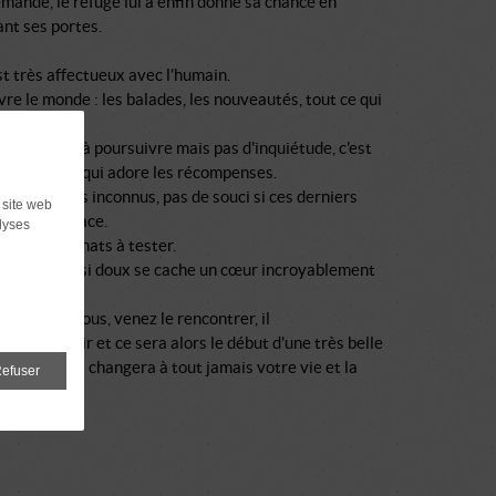
mande, le refuge lui a enfin donné sa chance en
ant ses portes.
t très affectueux avec l’humain.
vre le monde : les balades, les nouveautés, tout ce qui
e.
ation sera à poursuivre mais pas d'inquiétude, c'est
 sérieux et qui adore les récompenses.
 congénères inconnus, pas de souci si ces derniers
 site web
ent son espace.
lyses
e avec les chats à tester.
e ce regard si doux se cache un cœur incroyablement
'attendez vous, venez le rencontrer, il
us conquérir et ce sera alors le début d'une très belle
 d'amour qui changera à tout jamais votre vie et la
efuser