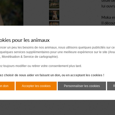
seule de
lui ouvr
Moka es
Il décou
l’entour
Son éduc
okies pour les animaux
un élève
Avec les
ancer un peu les besoins de nos animaux, nous utilisons quelques publicités sur ce
respect
 quelques services supplémentaires pour une meilleure expérience sur le site (Ana
L'entent
s, Monétisation & Service de cartographie).
Derrièr
 toujours modifier ou retirer votre consentement plus tard.
tendre.
Alors qu
z choisir de nous aider en faisant un don, ou en acceptant les cookies !
saura vo
histoire
un don
Accepter les cookies
Personnaliser les cookies
R
sienne.