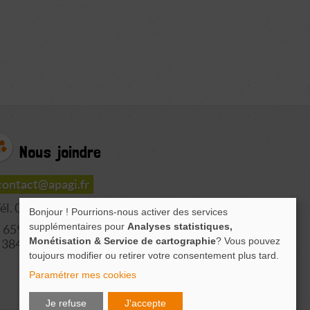
Nous joindre
contact@apagi.fr
él. 04 76 77 20 06
Bonjour ! Pourrions-nous activer des services
supplémentaires pour
Analyses statistiques,
659 Route de L'Isère
Monétisation & Service de cartographie
? Vous pouvez
38420 LE VERSOUD
toujours modifier ou retirer votre consentement plus tard.
Paramétrer mes cookies
Je refuse
J'accepte