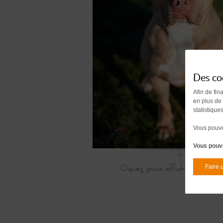
Des co
Afin de fin
en plus de
statistique
Vous pouvez
Vous pouve
Faire 