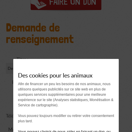
Demande de
renseignement
Titre :
Des cookies pour les animaux
Prénom
Afin de financer un peu les besoins de nos animaux, nous
utilisons quelques publicités sur ce site web en plus de
NOM :
quelques services supplémentaires pour une meilleure
expérience sur le site (Analyses statistiques, Monétisation &
Email :
Service de cartographie).
Téléphone :
Vous pouvez toujours modifier ou retirer votre consentement
plus tard.
Message :
Vous pouvez choisir de nous aider en faisant un don, ou