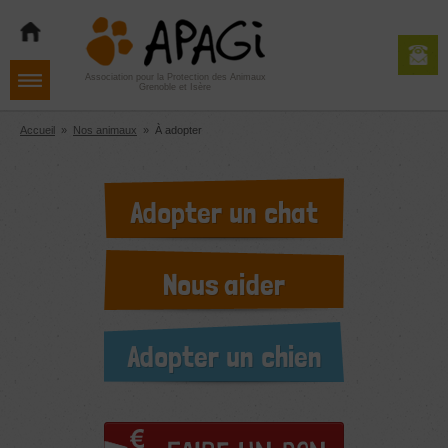
Aller
Aller
Aller
à
au
au
la
contenu
pied
navigation
de
Association pour la Protection des Animaux
Grenoble et Isère
page
Accueil
»
Nos animaux
»
À adopter
Adopter un chat
Nous aider
Adopter un chien