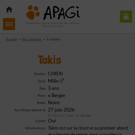
Aller
Aller
Aller
à
au
au
la
contenu
pied
navigation
de
Association pour la Protection des Animaux
Grenoble et Isère
page
Accueil
»
Nos animaux
»
À adopter
Takis
CHIEN
Espèce
Mâle
Sexe
3 ans
Âge
x Berger
Race
Noire
Robe
27 juin 2026
Au refuge depuis le
(1 mois et 1 sem. au refuge)
Oui
Castré
Takis est sur la réserve au premier abord
Informations
et a besoin de temps pour accorder sa