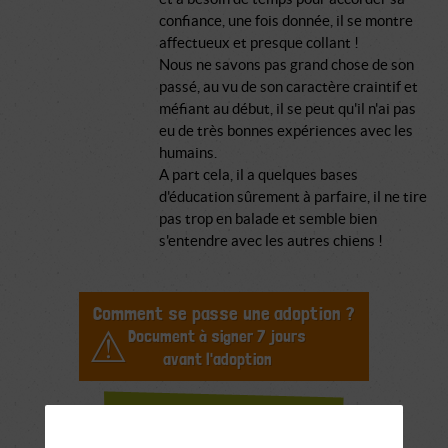
confiance, une fois donnée, il se montre
affectueux et presque collant !
Nous ne savons pas grand chose de son
passé, au vu de son caractère craintif et
méfiant au début, il se peut qu'il n'ai pas
eu de très bonnes expériences avec les
humains.
A part cela, il a quelques bases
d'éducation sûrement à parfaire, il ne tire
pas trop en balade et semble bien
s'entendre avec les autres chiens !
Comment se passe une adoption ?
Document à signer 7 jours
avant l'adoption
Demande de
renseignements