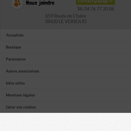
contact@apagi.fr
Nous joindre
Tél. 04 76 77 20 06
659 Route de L'Isère
38420 LE VERSOUD
Actualités
Boutique
Partenaires
Autres associations
Infos utiles
Mentions légales
Gérer vos cookies