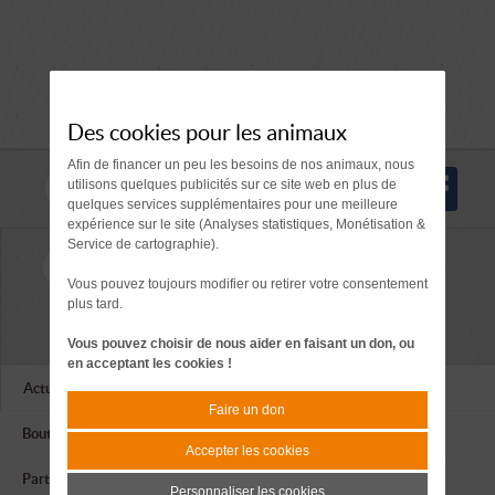
Des cookies pour les animaux
Afin de financer un peu les besoins de nos animaux, nous
Nous suivre
utilisons quelques publicités sur ce site web en plus de
quelques services supplémentaires pour une meilleure
expérience sur le site (Analyses statistiques, Monétisation &
Service de cartographie).
contact@apagi.fr
Nous joindre
Vous pouvez toujours modifier ou retirer votre consentement
Tél. 04 76 77 20 06
plus tard.
659 Route de L'Isère
38420 LE VERSOUD
Vous pouvez choisir de nous aider en faisant un don, ou
en acceptant les cookies !
Actualités
Faire un don
Boutique
Accepter les cookies
Partenaires
Personnaliser les cookies