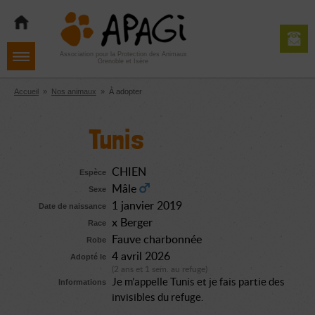
Aller
Aller
Aller
à
au
au
la
contenu
pied
navigation
de
Association pour la Protection des Animaux
Grenoble et Isère
page
Accueil
»
Nos animaux
»
À adopter
Tunis
CHIEN
Espèce
Mâle
Sexe
1 janvier 2019
Date de naissance
x Berger
Race
Fauve charbonnée
Robe
4 avril 2026
Adopté le
(2 ans et 1 sem. au refuge)
Je m’appelle Tunis et je fais partie des
Informations
invisibles du refuge.