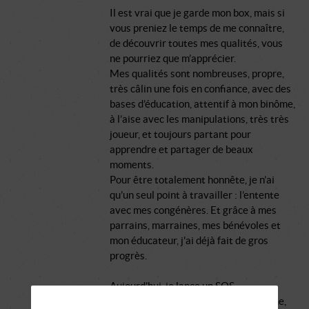
Il est vrai que je garde mon box, mais si
vous preniez le temps de me connaître,
de découvrir toutes mes qualités, vous
ne pourriez que m’apprécier.
Mes qualités sont nombreuses, propre,
très câlin une fois en confiance, avec des
bases d’éducation, attentif à mon binôme,
à l’aise avec les manipulations, très très
joueur, et toujours partant pour
apprendre et partager de beaux
moments.
Pour être totalement honnête, je n’ai
qu’un seul point à travailler : l’entente
avec mes congénères. Et grâce à mes
parrains, marraines, mes bénévoles et
mon éducateur, j'ai déjà fait de gros
progrès.
Aujourd’hui, je lance un SOS.
J’ai besoin d’une famille joueuse, calme,