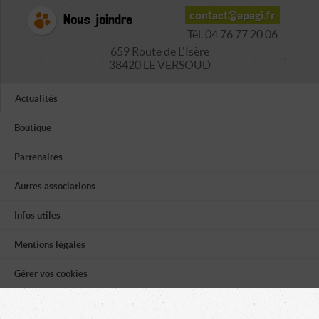
contact@apagi.fr
Nous joindre
Tél. 04 76 77 20 06
659 Route de L'Isère
38420 LE VERSOUD
Actualités
Boutique
Partenaires
Autres associations
Infos utiles
Mentions légales
Gérer vos cookies