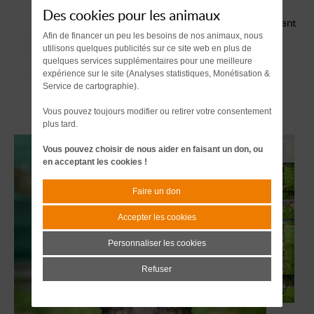
ayant de l’expérience ou prête à
Des cookies pour les animaux
s’investir dans mon éducation, disposant
Afin de financer un peu les besoins de nos animaux, nous
du temps nécessaire pour répondre à
utilisons quelques publicités sur ce site web en plus de
mes besoins physiques et mentaux,
quelques services supplémentaires pour une meilleure
indispensables à mon équilibre… et à
expérience sur le site (Analyses statistiques, Monétisation &
notre bonheur partagé.
Service de cartographie).
Vous pouvez toujours modifier ou retirer votre consentement
plus tard.
Vous pouvez choisir de nous aider en faisant un don, ou
en acceptant les cookies !
Faire un don
Accepter les cookies
Personnaliser les cookies
Refuser