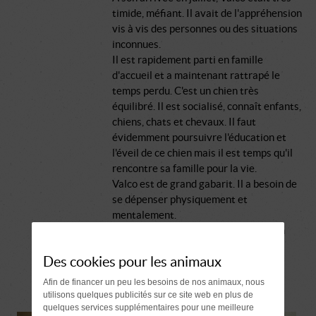
timide, méfiant. Il avait de l'appréhension
vis à vis des personnes ou des situations
inconnues.
Il est rapidement parti en famille
d'accueil et a maintenant rattrapé le
temps perdu. C'est un chien très
équilibré. Il est socialisé, connaît enfants,
chiens, chats et chevaux. Il faut
évidemment poursuivre l'éducation et
l'éveil de ce chien mais il est temps qu'il
rencontre sa famille pour la vie.
Valco est de grand gabarit. Il a besoin de
se dépenser physiquement et
mentalement.
Attention, l' adoption d'un jeune chien
vous engage pour une quinzaine
Des cookies pour les animaux
d'années.
Afin de financer un peu les besoins de nos animaux, nous
utilisons quelques publicités sur ce site web en plus de
quelques services supplémentaires pour une meilleure