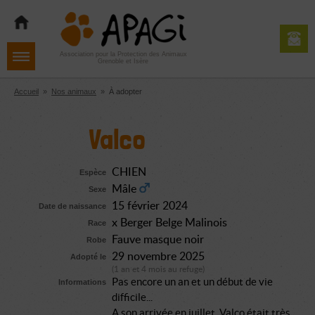
Aller
Aller
Aller
à
au
au
la
contenu
pied
navigation
de
Association pour la Protection des Animaux
Grenoble et Isère
page
Accueil
»
Nos animaux
»
À adopter
Valco
CHIEN
Espèce
Mâle
Sexe
15 février 2024
Date de naissance
x Berger Belge Malinois
Race
Fauve masque noir
Robe
29 novembre 2025
Adopté le
(1 an et 4 mois au refuge)
Pas encore un an et un début de vie
Informations
difficile...
A son arrivée en juillet, Valco était très