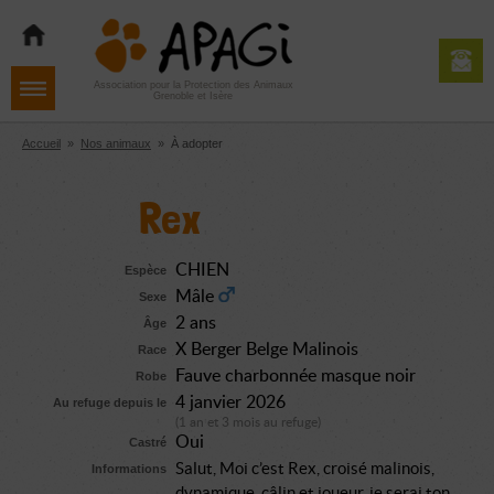
Aller
Aller
Aller
à
au
au
la
contenu
pied
navigation
de
Association pour la Protection des Animaux
Grenoble et Isère
page
Accueil
»
Nos animaux
»
À adopter
Rex
CHIEN
Espèce
Mâle
Sexe
2 ans
Âge
X Berger Belge Malinois
Race
Fauve charbonnée masque noir
Robe
4 janvier 2026
Au refuge depuis le
(1 an et 3 mois au refuge)
Oui
Castré
Salut, Moi c’est Rex, croisé malinois,
Informations
dynamique, câlin et joueur, je serai ton