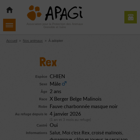
Aller
Aller
Aller
à
au
au
la
contenu
pied
navigation
de
Association pour la Protection des Animaux
Grenoble et Isère
page
Accueil
»
Nos animaux
»
À adopter
Rex
CHIEN
Espèce
Mâle
Sexe
2 ans
Âge
X Berger Belge Malinois
Race
Fauve charbonnée masque noir
Robe
4 janvier 2026
Au refuge depuis le
(1 an et 3 mois au refuge)
Oui
Castré
Salut, Moi c’est Rex, croisé malinois,
Informations
dynamique, câlin et joueur, je serai ton