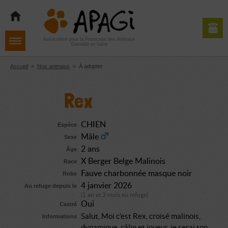
Aller
Aller
Aller
à
au
au
la
contenu
pied
navigation
de
Association pour la Protection des Animaux
Grenoble et Isère
page
Accueil
»
Nos animaux
»
À adopter
Rex
CHIEN
Espèce
Mâle
Sexe
2 ans
Âge
X Berger Belge Malinois
Race
Fauve charbonnée masque noir
Robe
4 janvier 2026
Au refuge depuis le
(1 an et 3 mois au refuge)
Oui
Castré
Salut, Moi c’est Rex, croisé malinois,
Informations
dynamique, câlin et joueur, je serai ton