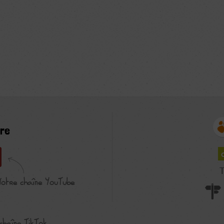
re
T
Notre chaîne YouTube
chaîne TikTok