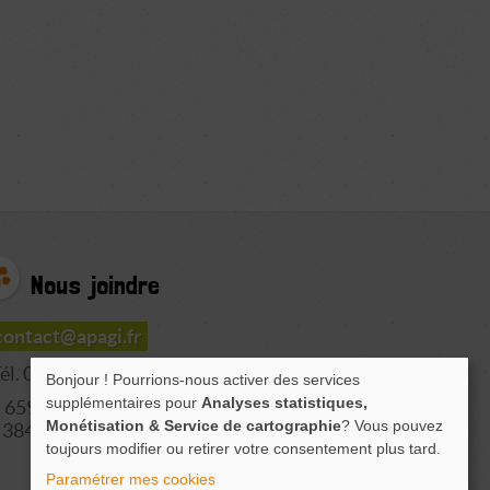
Nous joindre
contact@apagi.fr
él. 04 76 77 20 06
Bonjour ! Pourrions-nous activer des services
supplémentaires pour
Analyses statistiques,
659 Route de L'Isère
Monétisation & Service de cartographie
? Vous pouvez
38420 LE VERSOUD
toujours modifier ou retirer votre consentement plus tard.
Paramétrer mes cookies