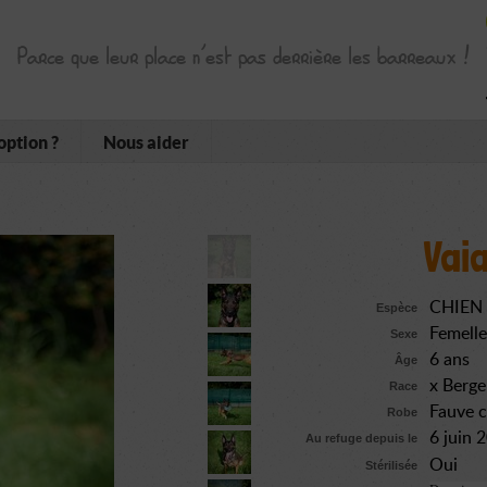
Parce que leur place n’est pas derrière les barreaux !
option ?
Nous aider
Vai
CHIEN
Espèce
Femelle
Sexe
6 ans
Âge
x Berge
Race
Fauve 
Robe
6 juin 
Au refuge depuis le
Oui
Stérilisée