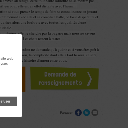
n arrivée au refuge, cette touchante louloute ne se montre pas
illeur jour, elle est en effet distante avec l'humain.
ntion si vous prenez le temps de faire sa connaissance en jouant
 promenant avec elle et sa complice balle, ce fossé disparaîtra et
uvrirez alors une louloute avec toutes les qualités d'une
idéale.
congénères, elle ne cherche pas la bagarre mais nous ne savons
e les aime bien. Les chats restent à tester.
lure,
eurtri par l'abandon ne demande qu'à guérir
et si vous êtes prêt à
 l'amour, l'attention, la complicité dont elle a tant besoin, ce sera
 site web
ébut d'une belle histoire d'amour entre vous.
lyses
doption ?
Demande de
ours
renseignements
efuser
Partager