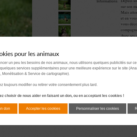
Depuis so
Informations
sur son me
Mais atte
et en vous
vous déco
compagne 
Avec ses 
pas si ell
Pour conc
ce cœur m
okies pour les animaux
lui offrir
ancer un peu les besoins de nos animaux, nous utilisons quelques publicités sur ce
alors le d
 quelques services supplémentaires pour une meilleure expérience sur le site (Ana
s, Monétisation & Service de cartographie).
Comment se passe une a
Document à signer 7 j
 toujours modifier ou retirer votre consentement plus tard.
avant l'adoption
z choisir de nous aider en faisant un don, ou en acceptant les cookies !
un don
Accepter les cookies
Personnaliser les cookies
R