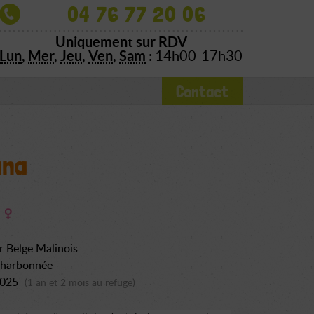
04 76 77 20 06
Uniquement sur RDV
Lun
,
Mer
,
Jeu
,
Ven
,
Sam
:
14h00-17h30
Contact
ana
r Belge Malinois
charbonnée
2025
(1 an et 2 mois au refuge)