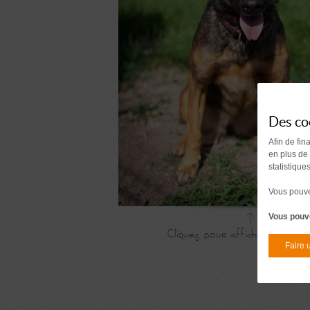
Des co
Afin de fin
en plus de
statistique
Vous pouvez
Vous pouve
Faire 