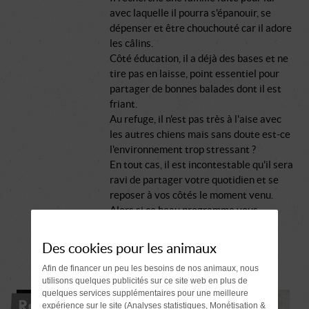
avec laquelle il pourra s'épanouir, se
dépenser et être chouchouté car il adore
les câlins.
Côté éducation, il a déjà des bases et ne
tire pas en laisse, point essentiel pour
partager de bonnes balades dont il est
friant.
Au refuge, il n'est pas très à l'aise avec
les autres chiens mais sans doute est-ce
l'environnement trop stressant ?
En tout cas, il est incontestable qu'il sera
ravi de partager votre quotidien et se
reposer à vos côtés le moment venu.
Alors si ce beau programme vous
intéresse, venez rencontrer ce loulou
touchant, il vaut le détour.
Des cookies pour les animaux
Afin de financer un peu les besoins de nos animaux, nous
utilisons quelques publicités sur ce site web en plus de
quelques services supplémentaires pour une meilleure
Réservé
expérience sur le site (Analyses statistiques, Monétisation &