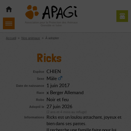
Aller
Aller
Aller
à
au
au
la
contenu
pied
navigation
de
Association pour la Protection des Animaux
Grenoble et Isère
page
Accueil
»
Nos animaux
»
À adopter
Ricks
CHIEN
Espèce
Mâle
Sexe
1 juin 2017
Date de naissance
x Berger Allemand
Race
Noir et feu
Robe
27 juin 2026
Adopté le
(2 ans et 4 mois au refuge)
Ricks est un loulou attachant, joyeux et
Informations
bien dans ses pattes.
Il recherche une famille faite pour lui