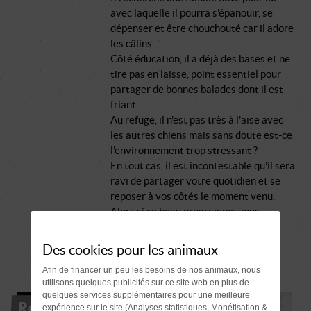
avec laquelle il pourra s'épanouir, se
dépenser et être chouchouté car il adore
les câlins.
Côté éducation, il a déjà des bases et ne
tire pas en laisse, point essentiel pour
partager de bonnes balades dont il est
friant.
Au refuge, il n'est pas très à l'aise avec
les autres chiens mais sans doute est-ce
l'environnement trop stressant ?
En tout cas, il est incontestable qu'il sera
ravi de partager votre quotidien et se
reposer à vos côtés le moment venu.
Alors si ce beau programme vous
intéresse, venez rencontrer ce loulou
touchant, il vaut le détour.
Des cookies pour les animaux
Afin de financer un peu les besoins de nos animaux, nous
utilisons quelques publicités sur ce site web en plus de
quelques services supplémentaires pour une meilleure
Réservé
expérience sur le site (Analyses statistiques, Monétisation &