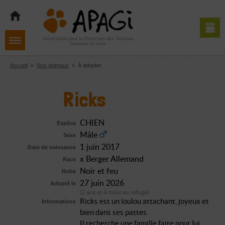
Aller
Aller
Aller
à
au
au
la
contenu
pied
navigation
de
Association pour la Protection des Animaux
Grenoble et Isère
page
Accueil
»
Nos animaux
»
À adopter
Ricks
CHIEN
Espèce
Mâle
Sexe
1 juin 2017
Date de naissance
x Berger Allemand
Race
Noir et feu
Robe
27 juin 2026
Adopté le
(2 ans et 4 mois au refuge)
Ricks est un loulou attachant, joyeux et
Informations
bien dans ses pattes.
Il recherche une famille faite pour lui