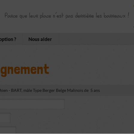
Parce que leur place n’est pas derrière les barreaux !
option ?
Nous aider
ignement