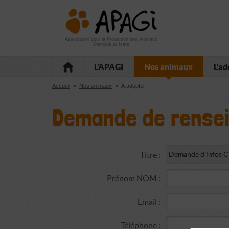
Aller
Aller
Aller
à
au
au
la
contenu
pied
navigation
de
Association pour la Protection des Animaux
Grenoble et Isère
page
L'APAGI
Nos animaux
L'ad
Accueil
»
Nos animaux
»
À adopter
Demande de rense
Titre :
Prénom NOM :
Email :
Téléphone :