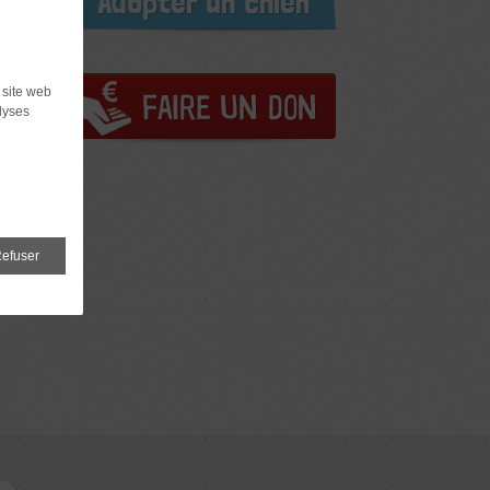
Adopter un chien
 site web
lyses
efuser