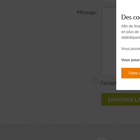
Message :
Des co
Afin de fin
en plus de
statistique
Vous pouvez
Vous pouve
Faire 
J'accepte la politi