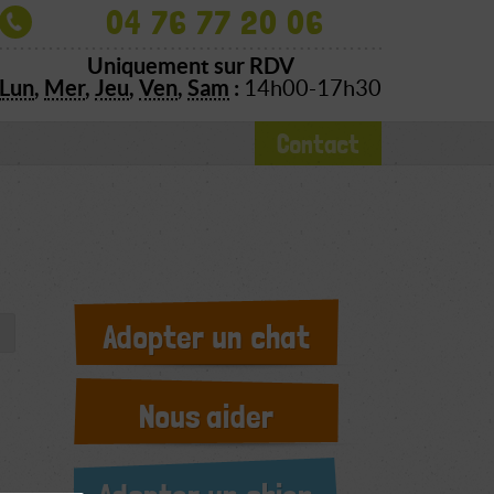
04 76 77 20 06
Uniquement sur RDV
Lun
,
Mer
,
Jeu
,
Ven
,
Sam
:
14h00-17h30
Contact
Adopter un chat
Nous aider