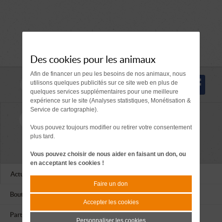
Des cookies pour les animaux
Afin de financer un peu les besoins de nos animaux, nous
Nous suivre
utilisons quelques publicités sur ce site web en plus de
quelques services supplémentaires pour une meilleure
expérience sur le site (Analyses statistiques, Monétisation &
Service de cartographie).
contact@apagi.fr
Nous joindre
Vous pouvez toujours modifier ou retirer votre consentement
Tél. 04 76 77 20 06
plus tard.
659 Route de L'Isère
38420 LE VERSOUD
Vous pouvez choisir de nous aider en faisant un don, ou
en acceptant les cookies !
Actualités
Faire un don
Boutique
Accepter les cookies
Partenaires
Personnaliser les cookies