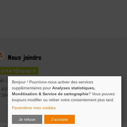
Nous joindre
contact@apagi.fr
él. 04 76 77 20 06
Bonjour ! Pourrions-nous activer des services
supplémentaires pour
Analyses statistiques,
659 Route de L'Isère
Monétisation & Service de cartographie
? Vous pouvez
38420 LE VERSOUD
toujours modifier ou retirer votre consentement plus tard.
Paramétrer mes cookies
Je refuse
J'accepte