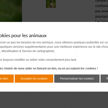
famille 
confianc
pas anod
pourquoi
Les bala
pas en l
timides,
okies pour les animaux
des bala
ancer un peu les besoins de nos animaux, nous utilisons quelques publicités sur ce
Alors vo
 quelques services supplémentaires pour une meilleure expérience sur le site (Ana
son pela
s, Monétisation & Service de cartographie).
personna
aura tro
 toujours modifier ou retirer votre consentement plus tard.
un vrai 
z choisir de nous aider en faisant un don, ou en acceptant les cookies !
indépend
vous at
un don
Accepter les cookies
Personnaliser les cookies
R