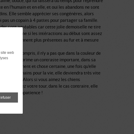
calme, douce, qui lui laissera du temps pour reprendre
e en l'humain et en elle, et oui les abandons ne sont
ins. Elle semble apprécier ses congénères, alors
 pas un copain à 4 pattes pour partager sa famille.
des sont agréables car cette jolie demoiselle ne tire
aisse et même si les intéractions au début sont assez
 elles deviennent plus présentes au fur et à mesure
des.
 site web
us l'aurez compris, il n'y a pas que dans la couleur de
lyses
ge que s'exprime un contraste important, dans sa
lité également et chose certaine, une fois qu'elle
uvé ses humains pour la vie, elle deviendra très vite
pot de colle. Alors si vous aimez les chiens
ants, passez votre tour, dans le cas contraire, elle
tend avec impatience !
efuser