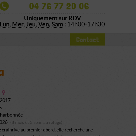
04 76 77 20 06
Uniquement sur RDV
Lun
,
Mer
,
Jeu
,
Ven
,
Sam
:
14h00-17h30
Contact
a
 2017
s
charbonnée
2026
(8 mois et 3 sem. au refuge)
 craintive au premier abord, elle recherche une