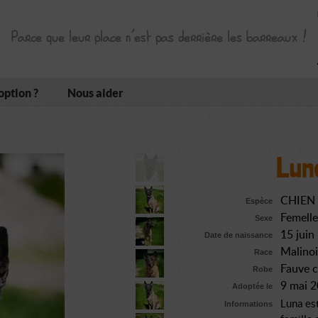
Parce que leur place n’est pas derrière les barreaux !
option ?
Nous aider
Lun
CHIEN
Espèce
Femelle
Sexe
15 juin
Date de naissance
Malinoi
Race
Fauve 
Robe
9 mai 
Adoptée le
Luna est
Informations