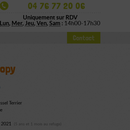
04 76 77 20 06
Uniquement sur RDV
Lun
,
Mer
,
Jeu
,
Ven
,
Sam
:
14h00-17h30
Contact
opy
ssel Terrier
re
et 2021
(5 ans et 1 mois au refuge)