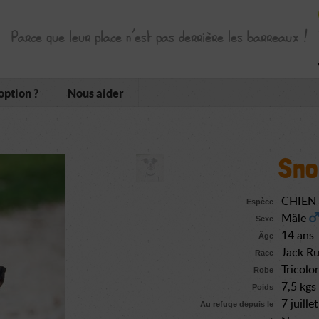
Parce que leur place n’est pas derrière les barreaux !
option ?
Nous aider
Sno
CHIEN
Espèce
Mâle
Sexe
14 ans
Âge
Jack Ru
Race
Tricolo
Robe
7,5 kgs
Poids
7 juill
Au refuge depuis le