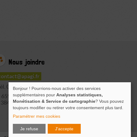
Nous joindre
contact@apagi.fr
él. 04 76 77 20 06
Bonjour ! Pourrions-nous activer des services
supplémentaires pour
Analyses statistiques,
659 Route de L'Isère
Monétisation & Service de cartographie
? Vous pouvez
38420 LE VERSOUD
toujours modifier ou retirer votre consentement plus tard.
Paramétrer mes cookies
Je refuse
J'accepte