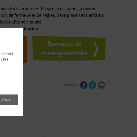
ien à fort caractère.. Propre, très joueur, a besoin
ion, de fermeté et de règles. Sera placé sans enfants
elqu'un d'expérimenté
stré avant adoption
doption ?
Demande de
ours
renseignements
 site web
lyses
Partager
efuser