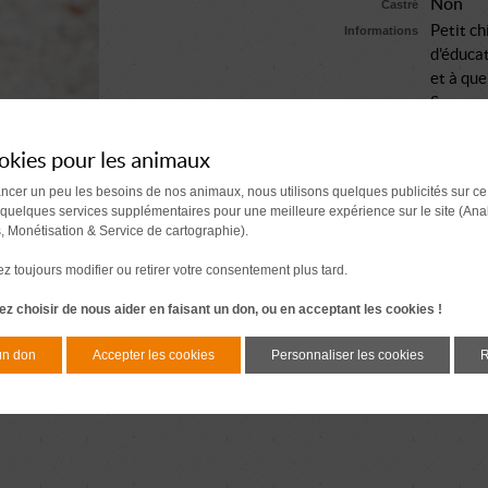
Non
Castré
Petit ch
Informations
d'éducat
et à qu
Sera ca
Comment se passe une a
okies pour les animaux
Document à signer 7 j
ancer un peu les besoins de nos animaux, nous utilisons quelques publicités sur ce
avant l'adoption
 quelques services supplémentaires pour une meilleure expérience sur le site (Ana
s, Monétisation & Service de cartographie).
 toujours modifier ou retirer votre consentement plus tard.
z choisir de nous aider en faisant un don, ou en acceptant les cookies !
un don
Accepter les cookies
Personnaliser les cookies
R