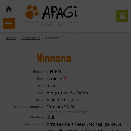
Aller
Aller
Aller
à
au
au
la
contenu
pied
navigation
de
Association pour la Protection des Animaux
Grenoble et Isère
page
Accueil
»
Nos animaux
»
À adopter
Winnona
CHIEN
Espèce
Femelle
Sexe
5 ans
Âge
Berger des Pyrénées
Race
Blanche et grise
Robe
19 mars 2026
Au refuge depuis le
(5 mois et 1 sem. au refuge)
Oui
Stérilisée
Arrivée dans un état très négligé, cette
Informations
adorable louloute aujourd'hui est toute