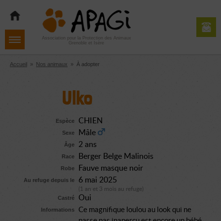
Aller
Aller
Aller
à
au
au
la
contenu
pied
navigation
de
Association pour la Protection des Animaux
Grenoble et Isère
page
Accueil
»
Nos animaux
»
À adopter
Ulko
CHIEN
Espèce
Mâle
Sexe
2 ans
Âge
Berger Belge Malinois
Race
Fauve masque noir
Robe
6 mai 2025
Au refuge depuis le
(1 an et 3 mois au refuge)
Oui
Castré
Ce magnifique loulou au look qui ne
Informations
passe pas inaperçu est encore un bébé