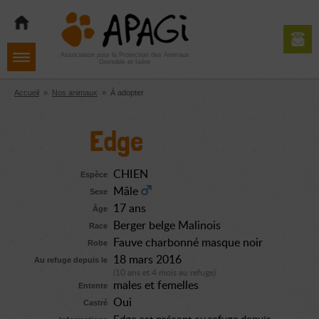
Aller
Aller
Aller
à
au
au
la
contenu
pied
navigation
de
Association pour la Protection des Animaux
Grenoble et Isère
page
Accueil
»
Nos animaux
»
À adopter
Edge
CHIEN
Espèce
Mâle
Sexe
17 ans
Âge
Berger belge Malinois
Race
Fauve charbonné masque noir
Robe
18 mars 2016
Au refuge depuis le
(10 ans et 4 mois au refuge)
males et femelles
Entente
Oui
Castré