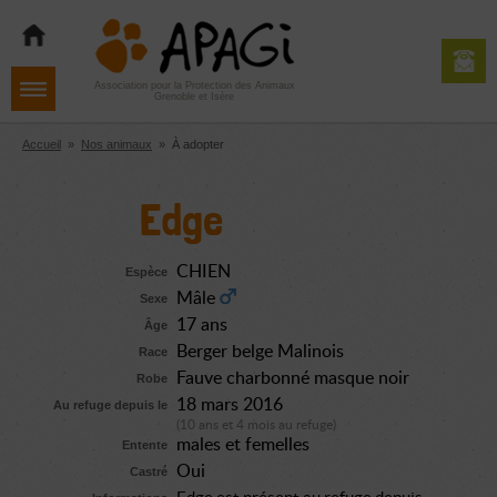
Aller
Aller
Aller
à
au
au
la
contenu
pied
navigation
de
Association pour la Protection des Animaux
Grenoble et Isère
page
Accueil
»
Nos animaux
»
À adopter
Edge
CHIEN
Espèce
Mâle
Sexe
17 ans
Âge
Berger belge Malinois
Race
Fauve charbonné masque noir
Robe
18 mars 2016
Au refuge depuis le
(10 ans et 4 mois au refuge)
males et femelles
Entente
Oui
Castré