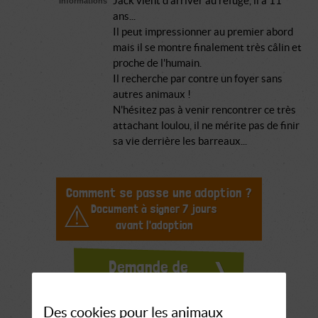
Jack vient d'arriver au refuge, il a 11
Informations
ans...
Il peut impressionner au premier abord
mais il se montre finalement très câlin et
proche de l'humain.
Il recherche par contre un foyer sans
autres animaux !
N'hésitez pas à venir rencontrer ce très
attachant loulou, il ne mérite pas de finir
sa vie derrière les barreaux...
Comment se passe une adoption ?
Document à signer 7 jours
avant l'adoption
Demande de
renseignements
Des cookies pour les animaux