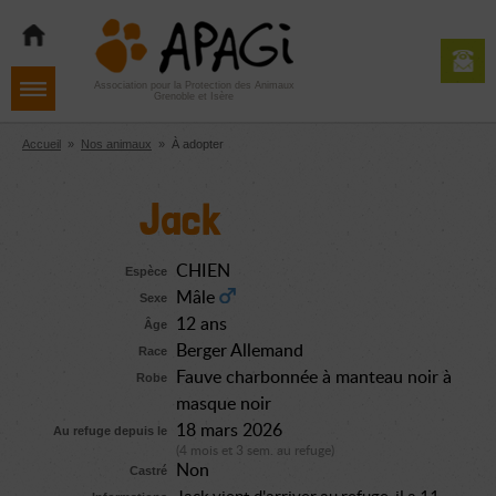
Aller
Aller
Aller
à
au
au
la
contenu
pied
navigation
de
Association pour la Protection des Animaux
Grenoble et Isère
page
Accueil
»
Nos animaux
»
À adopter
Jack
CHIEN
Espèce
Mâle
Sexe
12 ans
Âge
Berger Allemand
Race
Fauve charbonnée à manteau noir à
Robe
masque noir
18 mars 2026
Au refuge depuis le
(4 mois et 3 sem. au refuge)
Non
Castré