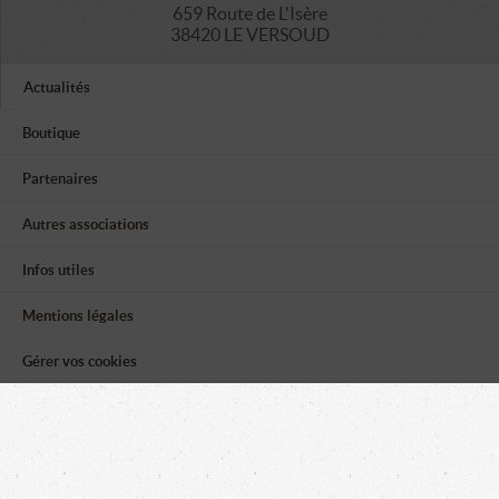
659 Route de L'Isère
38420 LE VERSOUD
Actualités
Boutique
Partenaires
Autres associations
Infos utiles
Mentions légales
Gérer vos cookies