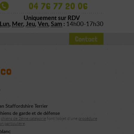
04 76 77 20 06
Uniquement sur RDV
Lun
,
Mer
,
Jeu
,
Ven
,
Sam
:
14h00-17h30
Contact
co
n Staffordshire Terrier
hiens de garde et de défense
s
chiens de 2ème catégorie
font l'objet d'une
procédure
n particulière
.
 blanc