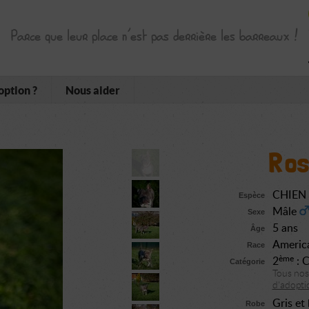
Parce que leur place n’est pas derrière les barreaux !
option ?
Nous aider
Ros
CHIEN
Espèce
Mâle
Sexe
5 ans
Âge
America
Race
ème
2
: C
Catégorie
Tous no
d'adoptio
Gris et
Robe