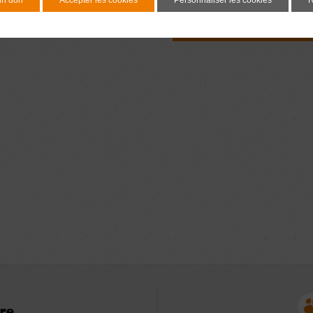
Document à signer 7 j
avant l'adoption
re