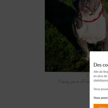
Des co
Afin de fin
en plus de
statistique
Vous pouvez
Vous pouve
Faire 