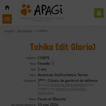
Aller
Aller
Aller
à
au
au
la
contenu
pied
navigation
de
Association pour la Protection des Animaux
Grenoble et Isère
page
Accueil
»
Nos animaux
»
À adopter
Tchika (dit Gloria)
CHIEN
Espèce
Femelle
Sexe
5 ans
Âge
American Staffordshire Terrier
Race
ème
2
: Chiens de garde et de défense
Catégorie
Tous nos
chiens de 2ème catégorie
font
l'objet d'une
procédure d'adoption
particulière
.
Fauve et Blanche
Robe
15 mai 2026
Au refuge depuis le