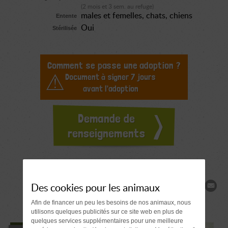
(2 mois et 3 sem. au refuge)
males et femelles
chats
chiens
Entente
Oui
Stérilisée
Comment se passe une adoption ?
Document à signer 7 jours
avant l'adoption
Demande de
renseignements
Des cookies pour les animaux
Partager
Afin de financer un peu les besoins de nos animaux, nous
utilisons quelques publicités sur ce site web en plus de
quelques services supplémentaires pour une meilleure