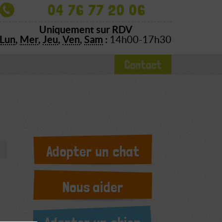
04 76 77 20 06
Uniquement sur RDV
Lun
,
Mer
,
Jeu
,
Ven
,
Sam
:
14h00-17h30
Contact
Adopter un chat
Nous aider