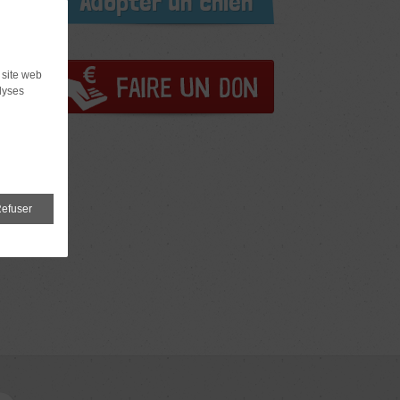
Adopter un chien
 site web
lyses
efuser