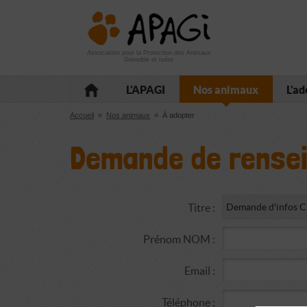
Aller
Aller
Aller
à
au
au
la
contenu
pied
navigation
de
Association pour la Protection des Animaux
Grenoble et Isère
page
L'APAGI
Nos animaux
L'ad
Accueil
»
Nos animaux
»
À adopter
Demande de rense
Titre :
Prénom NOM :
Email :
Téléphone :