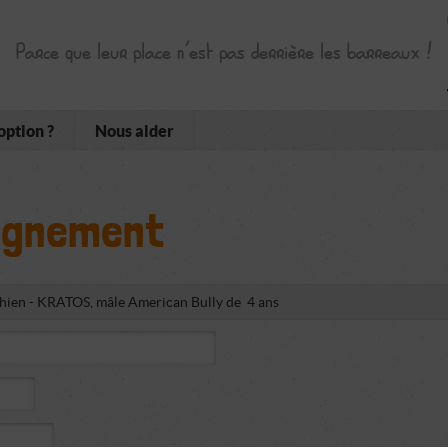
Parce que leur place n’est pas derrière les barreaux !
option ?
Nous aider
ignement