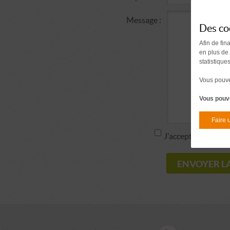
Message :
Des co
Afin de fin
en plus de
statistique
Vous pouvez
Vous pouve
Faire 
J'accepte la politi