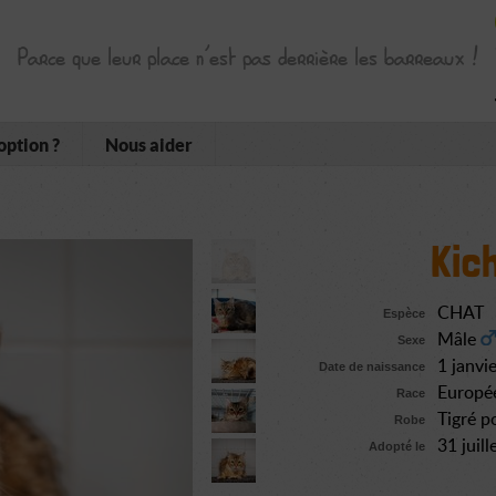
Parce que leur place n’est pas derrière les barreaux !
option ?
Nous aider
Kich
CHAT
Espèce
Mâle
Sexe
1 janvi
Date de naissance
Europé
Race
Tigré po
Robe
31 juil
Adopté le