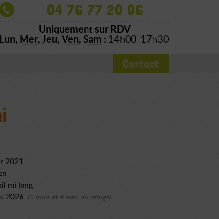
04 76 77 20 06
Uniquement sur RDV
Lun
,
Mer
,
Jeu
,
Ven
,
Sam
:
14h00-17h30
Contact
i
er 2021
en
il mi long
let 2026
(1 mois et 4 sem. au refuge)