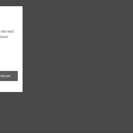
 site web
lyses
efuser