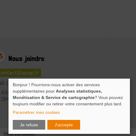
Nous joindre
contact@apagi.fr
él. 04 76 77 20 06
Bonjour ! Pourrions-nous activer des services
supplémentaires pour
Analyses statistiques,
659 Route de L'Isère
Monétisation & Service de cartographie
? Vous pouvez
38420 LE VERSOUD
toujours modifier ou retirer votre consentement plus tard.
Paramétrer mes cookies
Je refuse
J'accepte
Gérer vos cookies