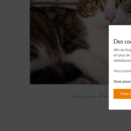
Des co
Afin de fin
en plus de
statistique
Vous pouvez
Vous pouve
Faire 