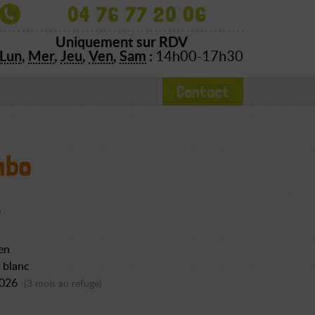
04 76 77 20 06
Uniquement sur RDV
Lun
,
Mer
,
Jeu
,
Ven
,
Sam
:
14h00-17h30
Contact
mbo
en
t blanc
2026
(3 mois au refuge)