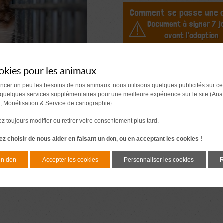
Comment se passe une a
Document à signer 7 j
avant l'adoption
okies pour les animaux
ancer un peu les besoins de nos animaux, nous utilisons quelques publicités sur ce
 quelques services supplémentaires pour une meilleure expérience sur le site (Ana
s, Monétisation & Service de cartographie).
 toujours modifier ou retirer votre consentement plus tard.
z choisir de nous aider en faisant un don, ou en acceptant les cookies !
un don
Accepter les cookies
Personnaliser les cookies
R