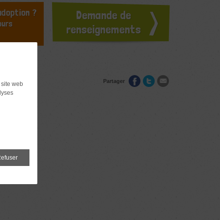
doption ?
Demande de
ours
renseignements
Partager
 site web
lyses
efuser