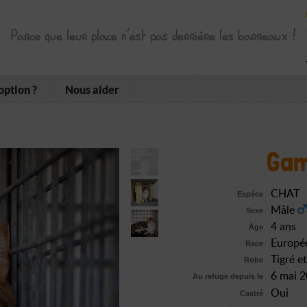
Parce que leur place n’est pas derrière les barreaux !
option ?
Nous aider
Ga
CHAT
Espèce
Mâle
Sexe
4 ans
Âge
Europé
Race
Tigré e
Robe
6 mai 
Au refuge depuis le
Oui
Castré