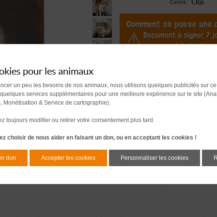
Oui
Castré
Comment se passe une a
Document à signer 7 j
avant l'adoption
okies pour les animaux
ancer un peu les besoins de nos animaux, nous utilisons quelques publicités sur ce
 quelques services supplémentaires pour une meilleure expérience sur le site (Ana
s, Monétisation & Service de cartographie).
 toujours modifier ou retirer votre consentement plus tard.
z choisir de nous aider en faisant un don, ou en acceptant les cookies !
un don
Accepter les cookies
Personnaliser les cookies
R