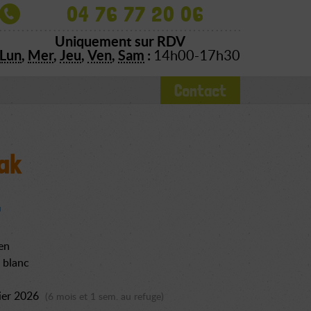
04 76 77 20 06
Uniquement sur RDV
Lun
,
Mer
,
Jeu
,
Ven
,
Sam
:
14h00-17h30
Contact
ak
en
 blanc
ier 2026
(6 mois et 1 sem. au refuge)