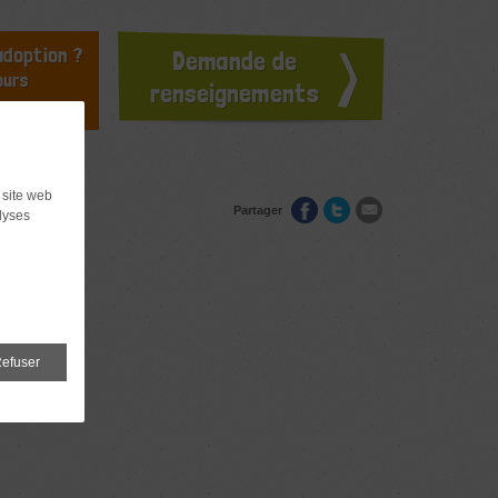
doption ?
Demande de
ours
renseignements
 site web
Partager
lyses
efuser