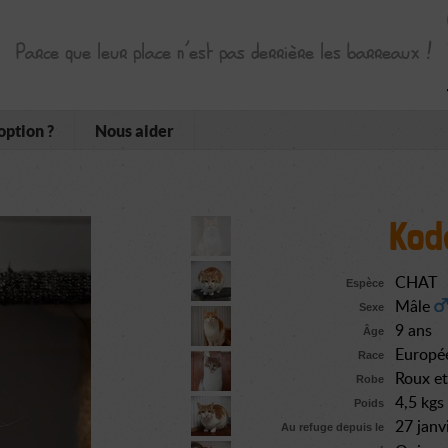
Parce que leur place n’est pas derrière les barreaux !
option ?
Nous aider
Kod
CHAT
Espèce
Mâle
Sexe
9 ans
Âge
Europé
Race
Roux et
Robe
4,5 kgs
Poids
27 janv
Au refuge depuis le