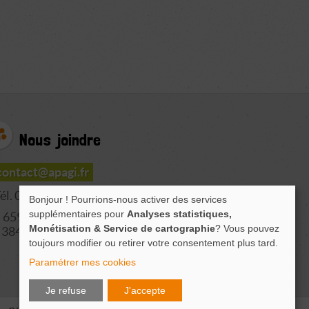
Nous joindre
contact@apagi.fr
él. 04 76 77 20 06
Bonjour ! Pourrions-nous activer des services
supplémentaires pour
Analyses statistiques,
659 Route de L'Isère
Monétisation & Service de cartographie
? Vous pouvez
38420 LE VERSOUD
toujours modifier ou retirer votre consentement plus tard.
Paramétrer mes cookies
Je refuse
J'accepte