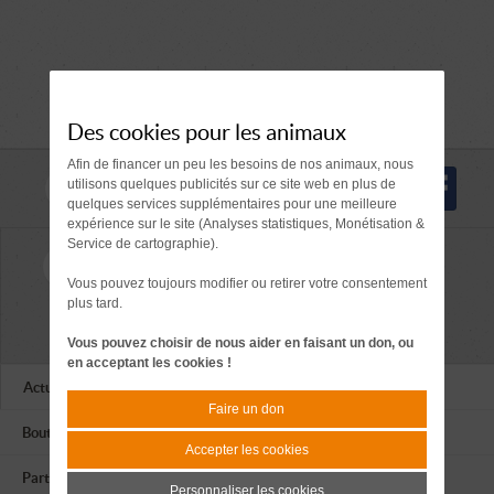
Des cookies pour les animaux
Afin de financer un peu les besoins de nos animaux, nous
Nous suivre
utilisons quelques publicités sur ce site web en plus de
quelques services supplémentaires pour une meilleure
expérience sur le site (Analyses statistiques, Monétisation &
Service de cartographie).
contact@apagi.fr
Nous joindre
Vous pouvez toujours modifier ou retirer votre consentement
Tél. 04 76 77 20 06
plus tard.
659 Route de L'Isère
38420 LE VERSOUD
Vous pouvez choisir de nous aider en faisant un don, ou
en acceptant les cookies !
Actualités
Faire un don
Boutique
Accepter les cookies
Partenaires
Personnaliser les cookies