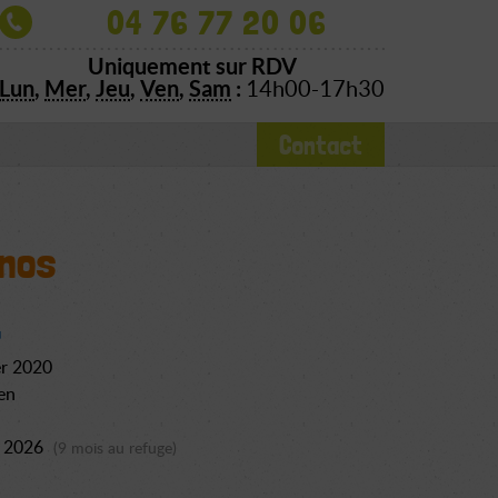
04 76 77 20 06
Uniquement sur RDV
Lun
,
Mer
,
Jeu
,
Ven
,
Sam
:
14h00-17h30
Contact
nos
er 2020
en
l 2026
(9 mois au refuge)