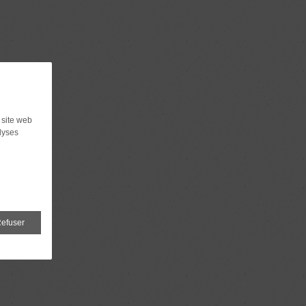
 site web
lyses
efuser