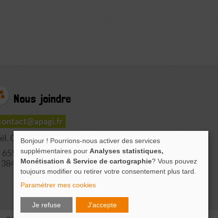
Nous joindre
contact@apagi.fr
él. 04 76 77 20 06
Bonjour ! Pourrions-nous activer des services
supplémentaires pour
Analyses statistiques,
659 Route de L'Isère
Monétisation & Service de cartographie
? Vous pouvez
38420 LE VERSOUD
toujours modifier ou retirer votre consentement plus tard.
Paramétrer mes cookies
Je refuse
J'accepte