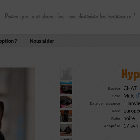
Parce que leur place n’est pas derrière les barreaux !
option ?
Nous aider
Hyp
CHAT
Espèce
Mâle
Sexe
1 janvi
Date de naissance
Europe
Race
noire
Robe
17 avri
Adopté le