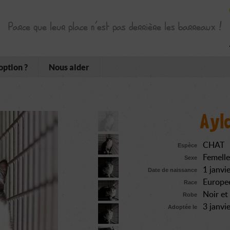
Parce que leur place n’est pas derrière les barreaux !
option ?
Nous aider
Ayl
CHAT
Espèce
Femelle
Sexe
1 janvi
Date de naissance
Europe
Race
Noir et
Robe
3 janvi
Adoptée le