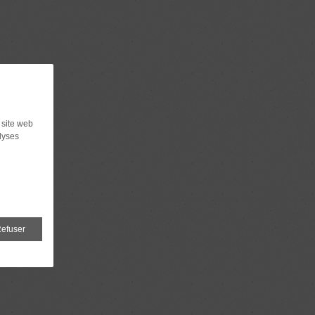
 site web
lyses
efuser