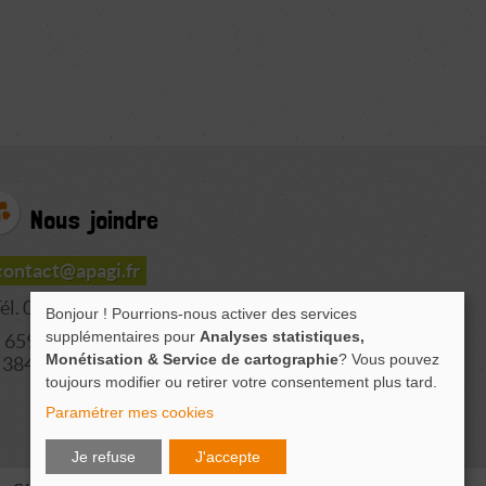
Nous joindre
contact@apagi.fr
él. 04 76 77 20 06
Bonjour ! Pourrions-nous activer des services
supplémentaires pour
Analyses statistiques,
659 Route de L'Isère
Monétisation & Service de cartographie
? Vous pouvez
38420 LE VERSOUD
toujours modifier ou retirer votre consentement plus tard.
Paramétrer mes cookies
Je refuse
J'accepte