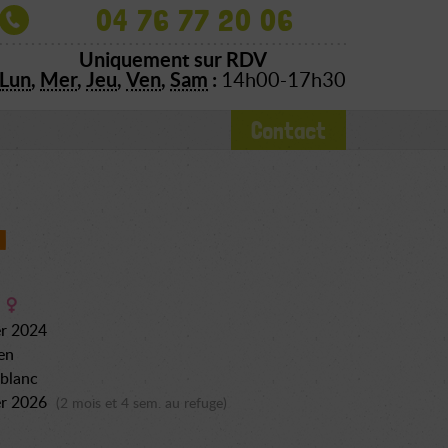
04 76 77 20 06
Uniquement sur RDV
Lun
,
Mer
,
Jeu
,
Ven
,
Sam
:
14h00-17h30
Contact
a
er 2024
en
 blanc
er 2026
(2 mois et 4 sem. au refuge)