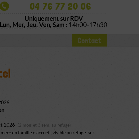
04 76 77 20 06
Uniquement sur RDV
Lun
,
Mer
,
Jeu
,
Ven
,
Sam
:
14h00-17h30
Contact
tel
 2026
en
let 2026
(2 mois et 3 sem. au refuge)
ment en famille d'accueil, visible au refuge sur