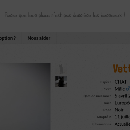
Parce que leur place n’est pas derrière les barreaux !
option ?
Nous aider
Vet
CHAT
Espèce
Mâle
Sexe
5 avril
Date de naissance
Europé
Race
Noir
Robe
11 juil
Adopté le
Actuelle
Informations