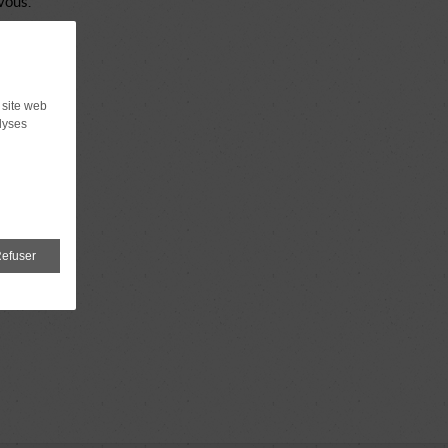
vous.
 site web
lyses
efuser