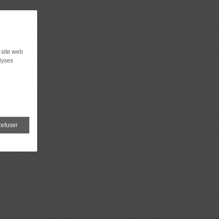
 site web
lyses
efuser