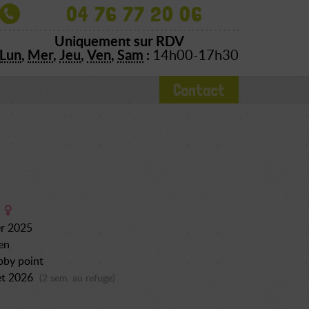
04 76 77 20 06
Uniquement sur RDV
Lun
,
Mer
,
Jeu
,
Ven
,
Sam
:
14h00-17h30
Contact
er 2025
en
bby point
let 2026
(2 sem. au refuge)