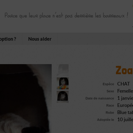
Parce que leur place n’est pas derrière les barreaux !
option ?
Nous aider
Zoa
CHAT
Espèce
Femelle
Sexe
1 janvi
Date de naissance
Europé
Race
Blue ta
Robe
10 juil
Adoptée le