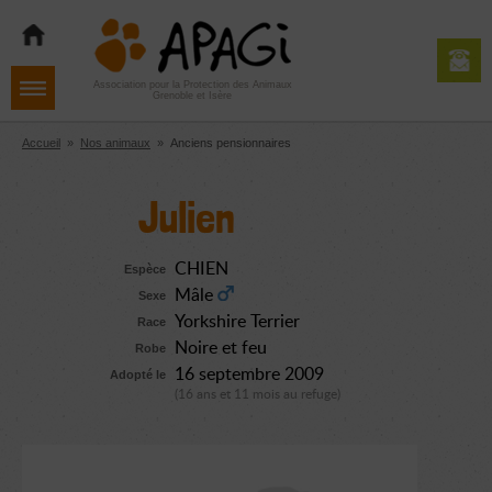
Aller
Aller
Aller
à
au
au
la
contenu
pied
navigation
de
Association pour la Protection des Animaux
Grenoble et Isère
page
Accueil
»
Nos animaux
»
Anciens pensionnaires
Julien
CHIEN
Espèce
Mâle
Sexe
Yorkshire Terrier
Race
Noire et feu
Robe
16 septembre 2009
Adopté le
(16 ans et 11 mois au refuge)