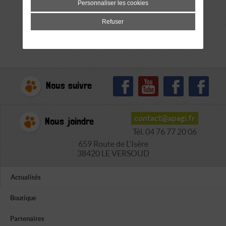
Personnaliser les cookies
Refuser
Nous suivre
contact@apagi.fr
Nous joindre
Tél. 04 76 77 20 06
659 Route de L'Isère
38420 LE VERSOUD
Actualités
Boutique
Partenaires