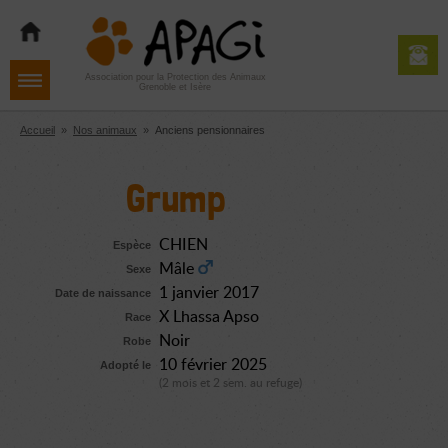
Aller
Aller
Aller
à
au
au
la
contenu
pied
navigation
de
Association pour la Protection des Animaux
Grenoble et Isère
page
Accueil
»
Nos animaux
»
Anciens pensionnaires
Grump
CHIEN
Espèce
Mâle
Sexe
1 janvier 2017
Date de naissance
X Lhassa Apso
Race
Noir
Robe
10 février 2025
Adopté le
(2 mois et 2 sem. au refuge)