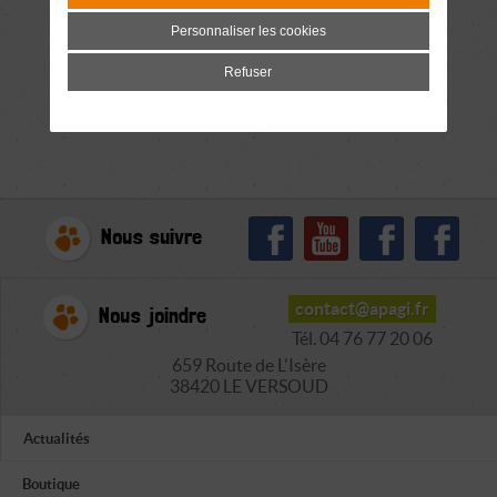
Personnaliser les cookies
Refuser
Nous suivre
contact@apagi.fr
Nous joindre
Tél. 04 76 77 20 06
659 Route de L'Isère
38420 LE VERSOUD
Actualités
Boutique