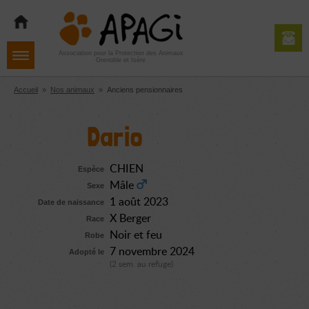
Aller
Aller
Aller
à
au
au
la
contenu
pied
navigation
de
Association pour la Protection des Animaux
Grenoble et Isère
page
Accueil
»
Nos animaux
»
Anciens pensionnaires
Dario
CHIEN
Espèce
Mâle
Sexe
1 août 2023
Date de naissance
X Berger
Race
Noir et feu
Robe
7 novembre 2024
Adopté le
(2 sem. au refuge)