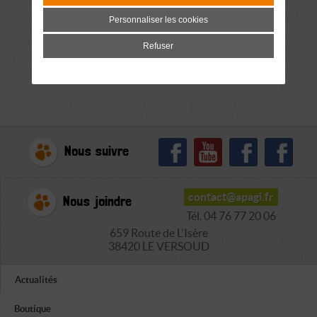
Personnaliser les cookies
Refuser
Nous suivre
contact@apagi.fr
Nous joindre
Tél. 04 76 77 20 06
659 Route de L'Isère
38420 LE VERSOUD
Actualités
Boutique