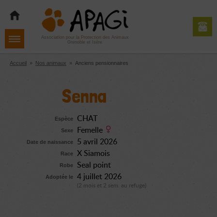
Aller
Aller
Aller
à
au
au
la
contenu
pied
navigation
de
Association pour la Protection des Animaux
Grenoble et Isère
page
Accueil
»
Nos animaux
»
Anciens pensionnaires
Senna
CHAT
Espèce
Femelle
Sexe
5 avril 2026
Date de naissance
X Siamois
Race
Seal point
Robe
4 juillet 2026
Adoptée le
(2 mois et 2 sem. au refuge)