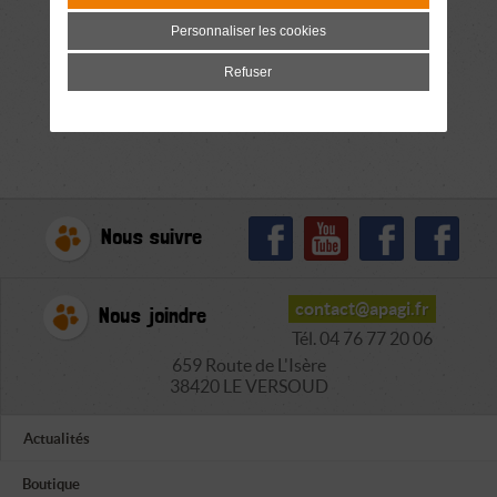
Personnaliser les cookies
Refuser
Nous suivre
contact@apagi.fr
Nous joindre
Tél. 04 76 77 20 06
659 Route de L'Isère
38420 LE VERSOUD
Actualités
Boutique