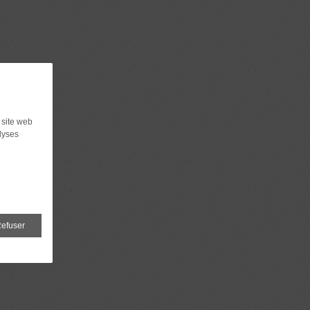
 site web
lyses
efuser