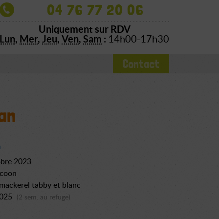
04 76 77 20 06
Uniquement sur RDV
Lun
,
Mer
,
Jeu
,
Ven
,
Sam
:
14h00-17h30
Contact
an
obre 2023
 coon
ackerel tabby et blanc
2025
(2 sem. au refuge)