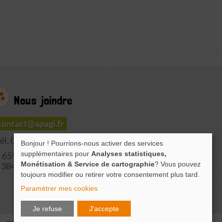
Nous joindre
contact@apagi.fr
él. 04 76 77 20 06
Bonjour ! Pourrions-nous activer des services
supplémentaires pour
Analyses statistiques,
659 Route de L'Isère
Monétisation & Service de cartographie
? Vous pouvez
38420 LE VERSOUD
toujours modifier ou retirer votre consentement plus tard.
Paramétrer mes cookies
Je refuse
J'accepte