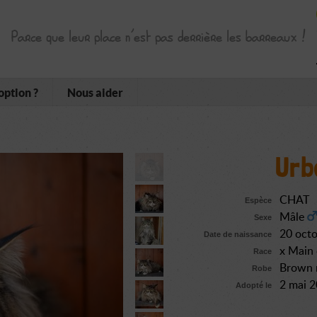
Parce que leur place n’est pas derrière les barreaux !
option ?
Nous aider
Urb
CHAT
Espèce
Mâle
Sexe
20 oct
Date de naissance
x Main
Race
Brown m
Robe
2 mai 
Adopté le