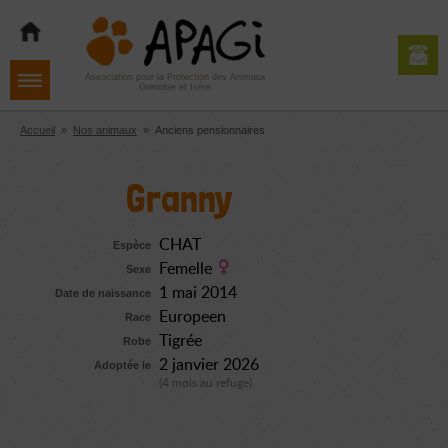
Aller
Aller
Aller
à
au
au
la
contenu
pied
navigation
de
Association pour la Protection des Animaux
Grenoble et Isère
page
Accueil
»
Nos animaux
»
Anciens pensionnaires
Granny
CHAT
Espèce
Femelle
Sexe
1 mai 2014
Date de naissance
Europeen
Race
Tigrée
Robe
2 janvier 2026
Adoptée le
(4 mois au refuge)