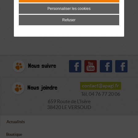
Personnaliser les cookies
Refuser
Nous suivre
contact@apagi.fr
Nous joindre
Tél. 04 76 77 20 06
659 Route de L'Isère
38420 LE VERSOUD
Actualités
Boutique