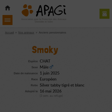
Aller
Aller
Aller
à
au
au
la
contenu
pied
navigation
de
Association pour la Protection des Animaux
Grenoble et Isère
page
Accueil
»
Nos animaux
»
Anciens pensionnaires
Smoky
CHAT
Espèce
Mâle
Sexe
1 juin 2025
Date de naissance
Européen
Race
Silver tabby tigré et blanc
Robe
16 mai 2026
Adopté le
(3 sem. au refuge)