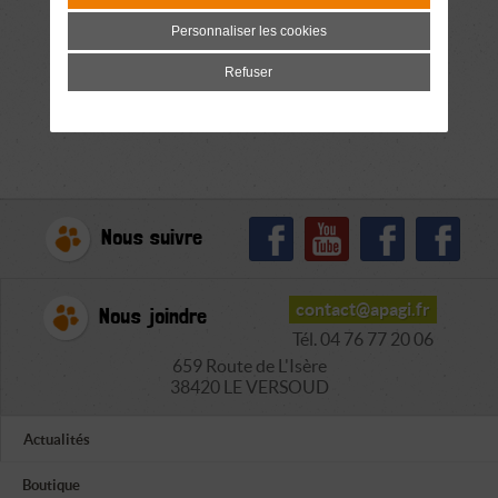
Personnaliser les cookies
Refuser
Nous suivre
contact@apagi.fr
Nous joindre
Tél. 04 76 77 20 06
659 Route de L'Isère
38420 LE VERSOUD
Actualités
Boutique