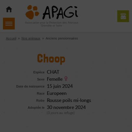
Aller
Aller
Aller
à
au
au
la
contenu
pied
navigation
de
Association pour la Protection des Animaux
Grenoble et Isère
page
Accueil
»
Nos animaux
»
Anciens pensionnaires
Choop
CHAT
Espèce
Femelle
Sexe
15 juin 2024
Date de naissance
Europeen
Race
Rousse poils mi-longs
Robe
30 novembre 2024
Adoptée le
(3 jours au refuge)