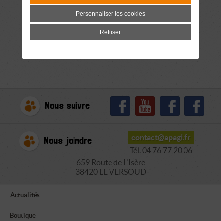
Personnaliser les cookies
Refuser
Nous suivre
contact@apagi.fr
Nous joindre
Tél. 04 76 77 20 06
659 Route de L'Isère
38420 LE VERSOUD
Actualités
Boutique